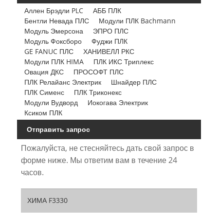
Аллен Брэдли PLC
АББ ПЛК
Бентли Невада ПЛС
Модули ПЛК Bachmann
Модуль Эмерсона
ЭПРО ПЛС
Модуль Фоксборо
Фуджи ПЛК
GE FANUC ПЛС
ХАНИВЕЛЛ РКС
Модули ПЛК HIMA
ПЛК ИКС Триплекс
Овация ДКС
ПРОСОФТ ПЛС
ПЛК Релайанс Электрик
Шнайдер ПЛС
ПЛК Сименс
ПЛК Триконекс
Модули Вудворд
Иокогава Электрик
Ксиком ПЛК
Отправить запрос
Пожалуйста, не стесняйтесь дать свой запрос в
форме ниже. Мы ответим вам в течение 24
часов.