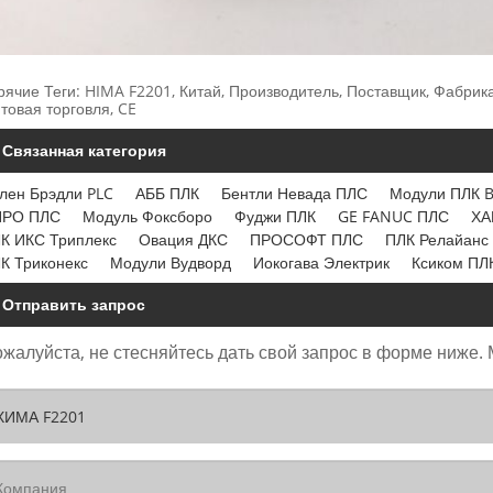
рячие Теги: HIMA F2201, Китай, Производитель, Поставщик, Фабрика
товая торговля, CE
Связанная категория
лен Брэдли PLC
АББ ПЛК
Бентли Невада ПЛС
Модули ПЛК 
ПРО ПЛС
Модуль Фоксборо
Фуджи ПЛК
GE FANUC ПЛС
ХА
К ИКС Триплекс
Овация ДКС
ПРОСОФТ ПЛС
ПЛК Релайанс 
К Триконекс
Модули Вудворд
Иокогава Электрик
Ксиком ПЛ
Отправить запрос
жалуйста, не стесняйтесь дать свой запрос в форме ниже. 