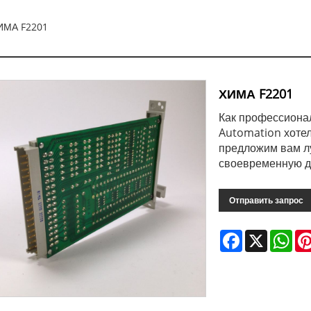
ИМА F2201
ХИМА F2201
Как профессиона
Automation хотел
предложим вам л
своевременную д
Отправить запрос
Facebook
X
Wha