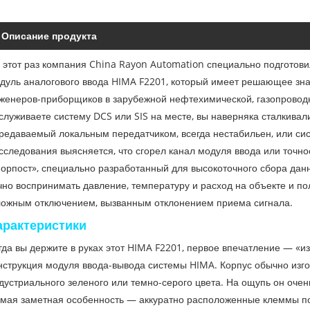
Описание продукта
 этот раз компания China Rayon Automation специально подготови
дуль аналогового ввода HIMA F2201, который имеет решающее зна
женеров-приборщиков в зарубежной нефтехимической, газопроводн
служиваете систему DCS или SIS на месте, вы наверняка сталкивали
редаваемый локальным передатчиком, всегда нестабильен, или си
сследования выясняется, что сгорел канал модуля ввода или точн
орпост», специально разработанный для высокоточного сбора дан
чно воспринимать давление, температуру и расход на объекте и по
ложным отключением, вызванным отклонением приема сигнала.
арактеристики
гда вы держите в руках этот HIMA F2201, первое впечатление — «и
нструкция модуля ввода-вывода системы HIMA. Корпус обычно изг
дустриального зеленого или темно-серого цвета. На ощупь он оче
мая заметная особенность — аккуратно расположенные клеммы по