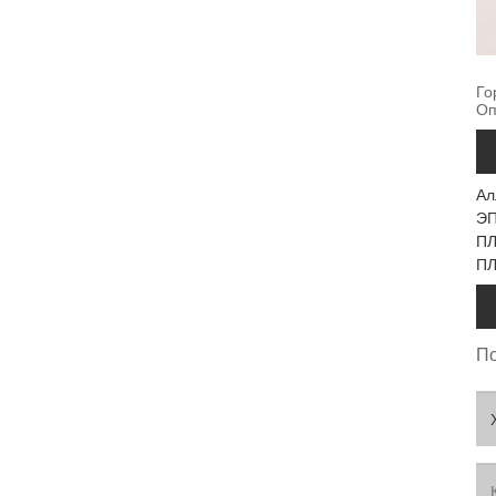
Го
Оп
Ал
Э
ПЛ
ПЛ
По