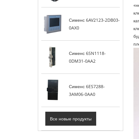
«н
кл
Сименс 6AV2123-2DB03-
ка
0AX0
кл
бу
пл
Сименс 6SN1118-
0DM31-0AA2
Сименс 6ES7288-
3AM06-0AA0
Все новые продукты