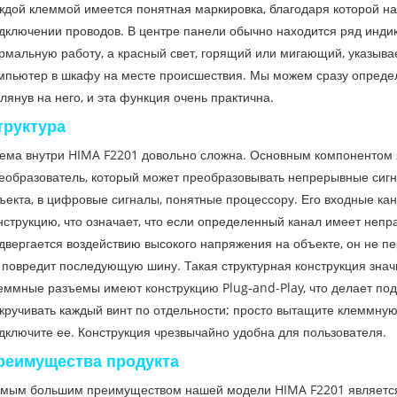
ждой клеммой имеется понятная маркировка, благодаря которой н
дключении проводов. В центре панели обычно находится ряд индик
рмальную работу, а красный свет, горящий или мигающий, указывае
мпьютер в шкафу на месте происшествия. Мы можем сразу определи
глянув на него, и эта функция очень практична.
труктура
ема внутри HIMA F2201 довольно сложна. Основным компонентом 
еобразователь, который может преобразовывать непрерывные сигн
ъекта, в цифровые сигналы, понятные процессору. Его входные к
нструкцию, что означает, что если определенный канал имеет неп
двергается воздействию высокого напряжения на объекте, он не п
 повредит последующую шину. Такая структурная конструкция знач
еммные разъемы имеют конструкцию Plug-and-Play, что делает по
кручивать каждый винт по отдельности; просто вытащите клеммную 
дключите ее. Конструкция чрезвычайно удобна для пользователя.
реимущества продукта
мым большим преимуществом нашей модели HIMA F2201 является 