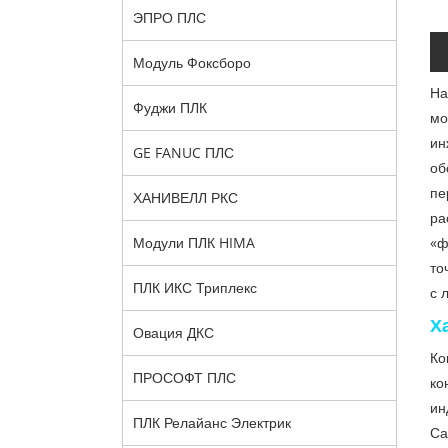
ЭПРО ПЛС
Модуль Фоксборо
На
Фуджи ПЛК
мо
ин
GE FANUC ПЛС
об
пе
ХАНИВЕЛЛ РКС
ра
«ф
Модули ПЛК HIMA
то
ПЛК ИКС Триплекс
с 
Х
Овация ДКС
Ко
ПРОСОФТ ПЛС
ко
ин
ПЛК Релайанс Электрик
Са