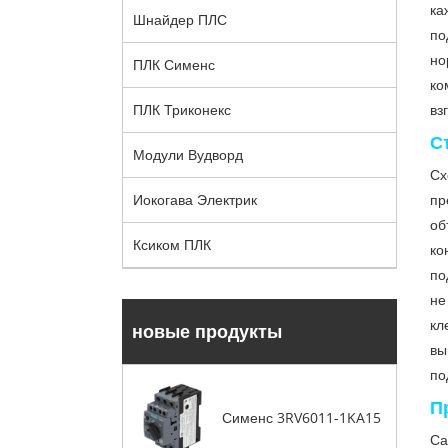
ка
Шнайдер ПЛС
по
но
ПЛК Сименс
ко
вз
ПЛК Триконекс
С
Модули Вудворд
Сх
пр
Иокогава Электрик
об
Ксиком ПЛК
ко
по
не
кл
новые продукты
вы
по
П
Сименс 3RV6011-1KA15
Са