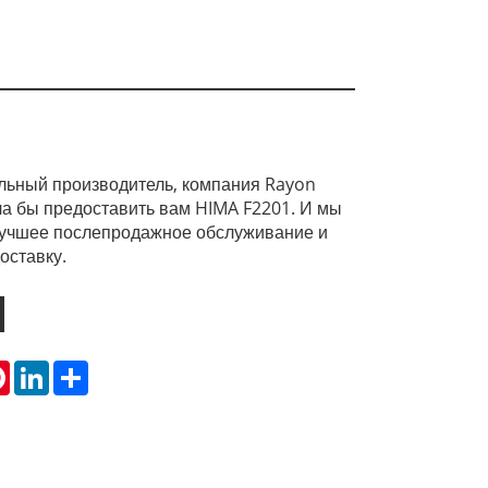
льный производитель, компания Rayon
а бы предоставить вам HIMA F2201. И мы
учшее послепродажное обслуживание и
оставку.
tsApp
Pinterest
LinkedIn
Share