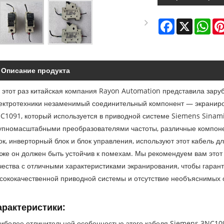
Facebook
X
Wha
Описание продукта
 этот раз китайская компания Rayon Automation представила зар
ектротехники незаменимый соединительный компонент — экранир
C1091, который используется в приводной системе Siemens Sinamic
упномасштабными преобразователями частоты, различные компоне
ок, инверторный блок и блок управления, используют этот кабель д
кже он должен быть устойчив к помехам. Мы рекомендуем вам этот
чества с отличными характеристиками экранирования, чтобы гара
сококачественной приводной системы и отсутствие необъяснимых о
арактеристики:
иболее отличительной особенностью этого кабеля Siemens 3NC10