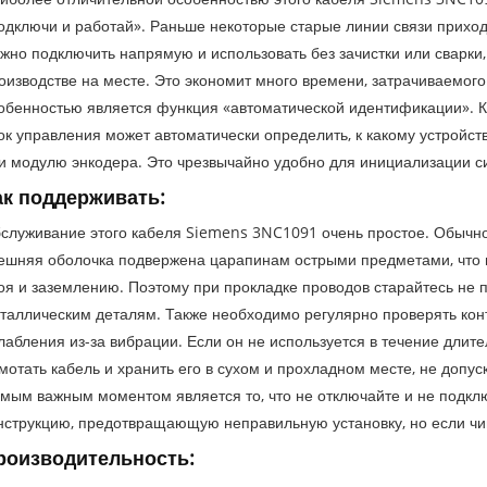
одключи и работай». Раньше некоторые старые линии связи приход
жно подключить напрямую и использовать без зачистки или сварки,
оизводстве на месте. Это экономит много времени, затрачиваемог
обенностью является функция «автоматической идентификации». К
ок управления может автоматически определить, к какому устройст
и модулю энкодера. Это чрезвычайно удобно для инициализации с
ак поддерживать:
служивание этого кабеля Siemens 3NC1091 очень простое. Обычно 
ешняя оболочка подвержена царапинам острыми предметами, что
оя и заземлению. Поэтому при прокладке проводов старайтесь не 
таллическим деталям. Также необходимо регулярно проверять контр
лабления из-за вибрации. Если он не используется в течение длит
мотать кабель и хранить его в сухом и прохладном месте, не допу
мым важным моментом является то, что не отключайте и не подключ
нструкцию, предотвращающую неправильную установку, но если чип 
роизводительность: