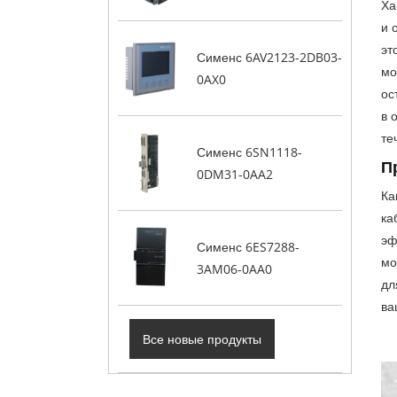
Ха
и 
эт
Сименс 6AV2123-2DB03-
мо
0AX0
ос
в 
те
Сименс 6SN1118-
П
0DM31-0AA2
Ка
ка
эф
Сименс 6ES7288-
мо
3AM06-0AA0
дл
ва
Все новые продукты