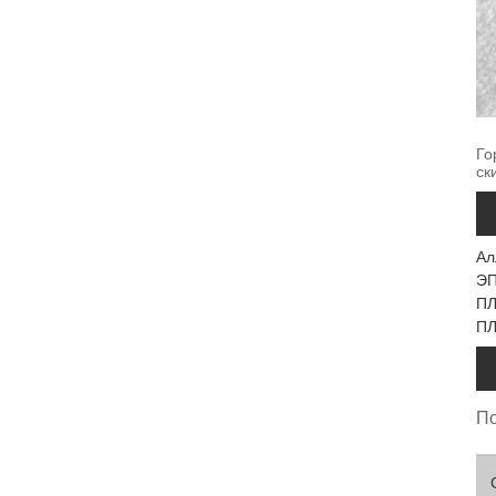
Го
ск
Ал
Э
ПЛ
ПЛ
По