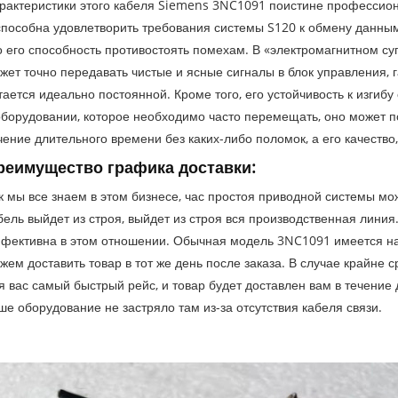
рактеристики этого кабеля Siemens 3NC1091 поистине профессион
способна удовлетворить требования системы S120 к обмену данным
о его способность противостоять помехам. В «электромагнитном суп
жет точно передавать чистые и ясные сигналы в блок управления, 
тается идеально постоянной. Кроме того, его устойчивость к изгиб
оборудовании, которое необходимо часто перемещать, оно может 
чение длительного времени без каких-либо поломок, а его качеств
реимущество графика доставки:
к мы все знаем в этом бизнесе, час простоя приводной системы мож
бель выйдет из строя, выйдет из строя вся производственная лини
фективна в этом отношении. Обычная модель 3NC1091 имеется на 
жем доставить товар в тот же день после заказа. В случае крайне
я вас самый быстрый рейс, и товар будет доставлен вам в течение 
ше оборудование не застряло там из-за отсутствия кабеля связи.