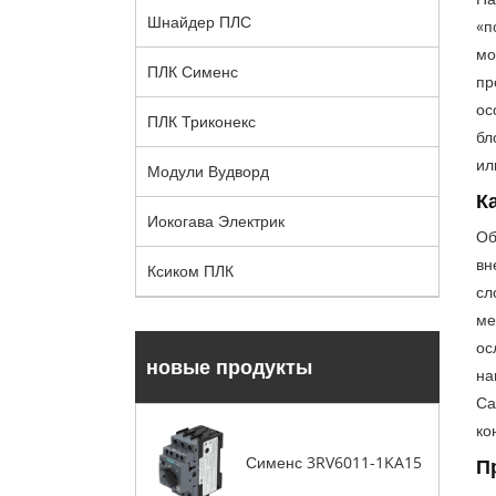
Шнайдер ПЛС
«п
мо
ПЛК Сименс
пр
ос
ПЛК Триконекс
бл
ил
Модули Вудворд
К
Иокогава Электрик
Об
вн
Ксиком ПЛК
сл
ме
ос
новые продукты
на
Са
ко
Сименс 3RV6011-1KA15
П