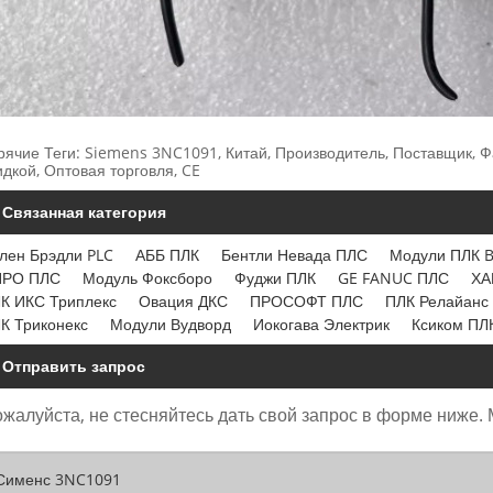
рячие Теги: Siemens 3NC1091, Китай, Производитель, Поставщик, Ф
идкой, Оптовая торговля, CE
Связанная категория
лен Брэдли PLC
АББ ПЛК
Бентли Невада ПЛС
Модули ПЛК 
ПРО ПЛС
Модуль Фоксборо
Фуджи ПЛК
GE FANUC ПЛС
ХА
К ИКС Триплекс
Овация ДКС
ПРОСОФТ ПЛС
ПЛК Релайанс 
К Триконекс
Модули Вудворд
Иокогава Электрик
Ксиком ПЛ
Отправить запрос
жалуйста, не стесняйтесь дать свой запрос в форме ниже. 