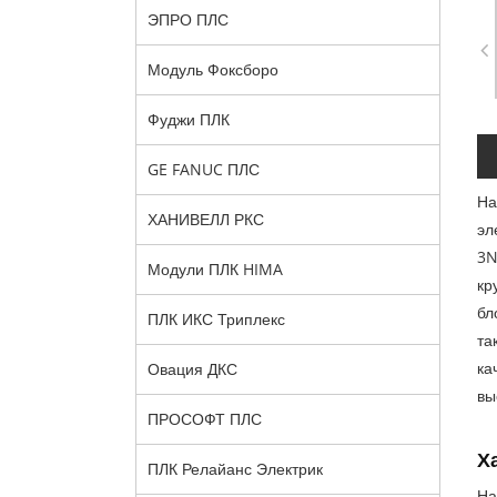
ЭПРО ПЛС
Модуль Фоксборо
Фуджи ПЛК
GE FANUC ПЛС
На
ХАНИВЕЛЛ РКС
эл
3N
Модули ПЛК HIMA
кр
бл
ПЛК ИКС Триплекс
та
ка
Овация ДКС
вы
ПРОСОФТ ПЛС
Х
ПЛК Релайанс Электрик
На