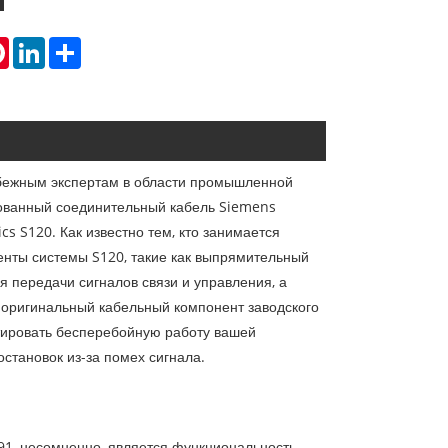
tsApp
Pinterest
LinkedIn
Share
убежным экспертам в области промышленной
ованный соединительный кабель Siemens
s S120. Как известно тем, кто занимается
нты системы S120, такие как выпрямительный
ля передачи сигналов связи и управления, а
 оригинальный кабельный компонент заводского
нтировать бесперебойную работу вашей
становок из-за помех сигнала.
91, несомненно, является функциональность