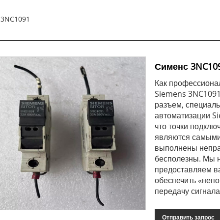
 3NC1091
Сименс 3NC10
Как профессиона
Siemens 3NC1091.
разъем, специаль
автоматизации S
что точки подклю
являются самыми
выполнены непра
бесполезны. Мы 
предоставляем в
обеспечить «неп
передачу сигнала
Отправить запрос